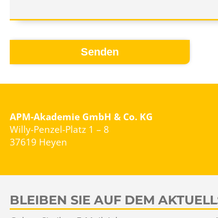
Senden
APM-Akademie GmbH & Co. KG
Willy-Penzel-Platz 1 – 8
37619 Heyen
BLEIBEN SIE AUF DEM AKTUEL