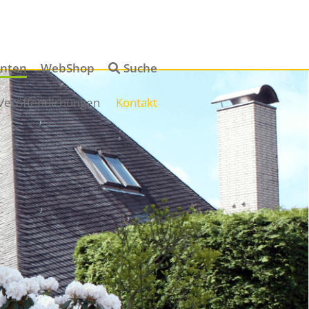
Navigation
enten
WebShop
Suche
überspringen
Navigation
Veröffentlichungen
Kontakt
überspringen