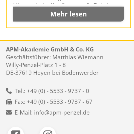
Mittelpunkt des Kurzfilms gestellt. Einfach
sehenswert – mit einer leichten Prise Ironie....
Mehr lesen
APM-Akademie GmbH & Co. KG
Geschäftsführer: Matthias Wiemann
Willy-Penzel-Platz 1 - 8
DE-37619 Heyen bei Bodenwerder
Tel.: +49 (0) - 5533 - 9737 - 0
Fax: +49 (0) - 5533 - 9737 - 67
E-Mail: info@apm-penzel.de