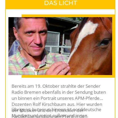
DAS LICHT
sei: Selbstverständlich! Inken Gimm war sofort
bereit und das Ergebnis lässt sich sehen.
Bereits am 19. Oktober strahlte der Sender
Radio Bremen ebenfalls in der Sendung buten
un binnen ein Portrait unseres APM-Pferde
Dozenten Rolf Kirschbaum aus. Hier wurden
Übrigens, buten un binnen ist norddeutsche
der Musiker und der Entwickler der
Mundart und meint außen und innen.
Farblichtbehandlung am Pferd in den