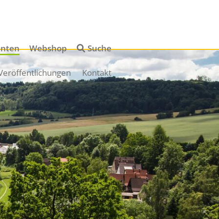
Navigation
enten
Webshop
Suche
überspringen
Navigation
Veröffentlichungen
Kontakt
überspringen