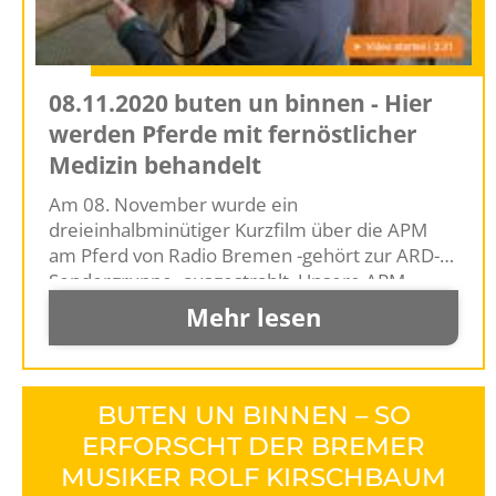
08.11.2020 buten un binnen - Hier
werden Pferde mit fernöstlicher
Medizin behandelt
Am 08. November wurde ein
dreieinhalbminütiger Kurzfilm über die APM
am Pferd von Radio Bremen -gehört zur ARD-
Sendergruppe- ausgestrahlt. Unsere APM-
Kollegin Inken Gimm stellt die APM am Pferd
Mehr lesen
sehr sympathisch und authentisch vor. Die
Vorabendsendung im Regionalfernsehen hat
für den Norddeutschen Raum rund um
Bremen bis zur Küste hoch ein beachtliches
BUTEN UN BINNEN – SO
Einzugsgebiet. Der Sender hatte im Oktober
ERFORSCHT DER BREMER
beim Verband in Heyen angefragt, ob im
MUSIKER ROLF KIRSCHBAUM
Bremer Umfeld eine APM-Präsentation möglich